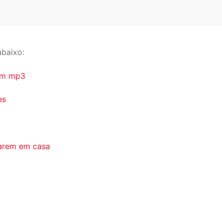
abaixo:
 em mp3
es
darem em casa