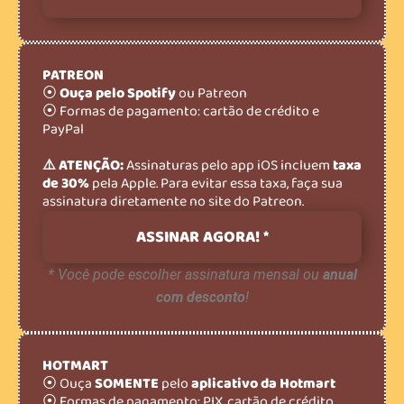
PATREON
⦿
Ouça pelo Spotify
ou Patreon
⦿ Formas de pagamento: cartão de crédito e
PayPal
⚠️ ATENÇÃO:
Assinaturas pelo app iOS incluem
taxa
de 30%
pela Apple. Para evitar essa taxa, faça sua
assinatura diretamente no site do Patreon.
ASSINAR AGORA! *
* Você pode escolher assinatura mensal ou
anual
com desconto
!
HOTMART
⦿ Ouça
SOMENTE
pelo
aplicativo da Hotmart
⦿ Formas de pagamento: PIX, cartão de crédito,