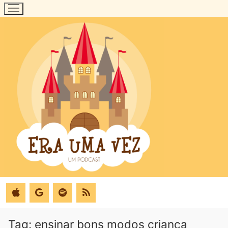
Pular
para
o
conteúdo
Tag:
ensinar bons modos criança