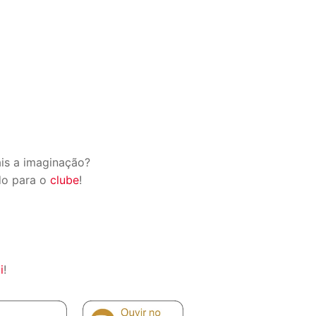
ais a imaginação?
do para o
clube
!
i
!