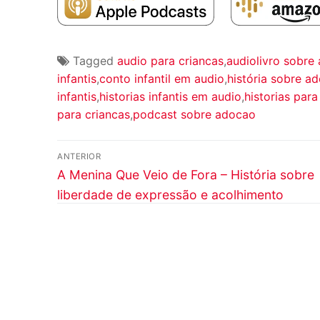
Tagged
audio para criancas
,
audiolivro sobre
infantis
,
conto infantil em audio
,
história sobre a
infantis
,
historias infantis em audio
,
historias para
para criancas
,
podcast sobre adocao
Navegação
ANTERIOR
Post
de
A Menina Que Veio de Fora – História sobre
anterior:
liberdade de expressão e acolhimento
Post