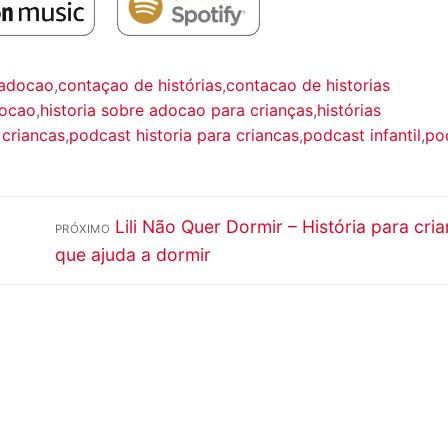
 adocao
,
contaçao de histórias
,
contacao de historias
docao
,
historia sobre adocao para crianças
,
histórias
 criancas
,
podcast historia para criancas
,
podcast infantil
,
po
Próximo
Lili Não Quer Dormir – História para cri
PRÓXIMO
post:
que ajuda a dormir