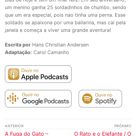
um menino ganha 25 soldadinhos de chumbo, sendo
que um era especial, pois nao tinha uma perna. Esse
soldado se apaixona por uma bailarina, mas cai pela
janela e começa a viver uma grande aventura!
Escrita por
Hans Christian Andersen
Adaptação:
Carol Camanho
Navegação
ANTERIOR
PRÓXIMO
de
Post
Próximo
A Fuga do Gato –
O Rato e o Elefante / O